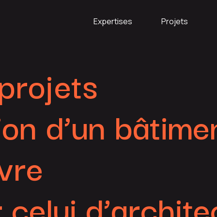
Expertises
Projets
projets
ion d’un bâtimen
vre
 celui d’archite