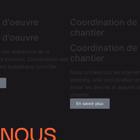
e d'oeuvre
Coordination de
chantier
e d'oeuvre
Coordination de
 vos opérations de la
chantier
a livraison. Coordination des
uivi budgétaire, contrôle
Nous orchestrons les interven
planning. Une coordination p
éviter les dérives et assurer la
chantier.
En savoir plus
-NOUS