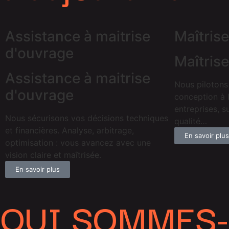
Assistance à maitrise
Maîtris
d'ouvrage
Maîtris
Assistance à maitrise
Nous pilotons
d'ouvrage
conception à l
entreprises, s
Nous sécurisons vos décisions techniques
qualité…
et financières. Analyse, arbitrage,
En savoir plus
optimisation : vous avancez avec une
vision claire et maîtrisée.
En savoir plus
QUI SOMMES