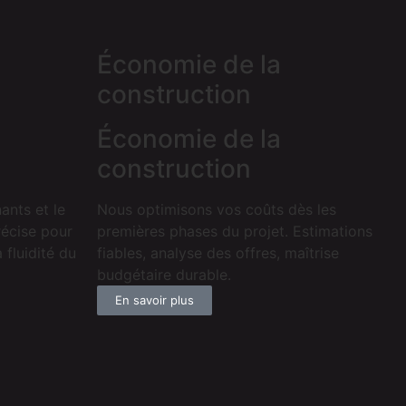
Économie de la
construction
Économie de la
construction
ants et le
Nous optimisons vos coûts dès les
récise pour
premières phases du projet. Estimations
 fluidité du
fiables, analyse des offres, maîtrise
budgétaire durable.
En savoir plus